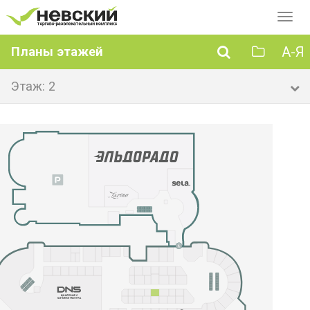
Перек
навиг
А-Я
Планы этажей
Этаж: 2