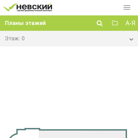
Перек
навиг
А-Я
Планы этажей
Этаж: 0