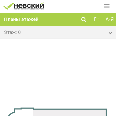
Перек
навиг
А-Я
Планы этажей
Этаж: 0