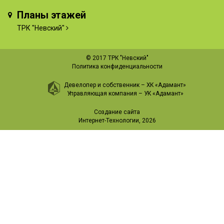
Планы этажей
ТРК "Невский"
© 2017 ТРК "Невский"
Политика конфиденциальности
Девелопер и собственник –
ХК «Адамант»
Управляющая компания –
УК «Адамант»
Создание сайта
Интернет-Технологии
, 2026