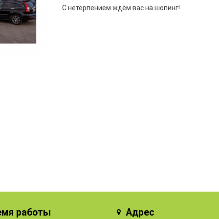
С нетерпением ждём вас на шопинг!
емя работы
Адрес