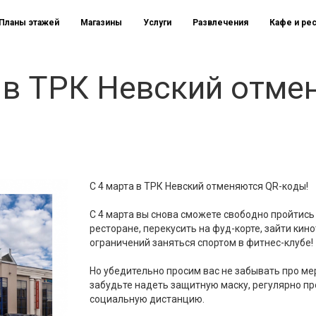
Планы этажей
Магазины
Услуги
Развлечения
Кафе и ре
 в ТРК Невский отме
С 4 марта в ТРК Невский отменяются QR-коды!
С 4 марта вы снова сможете свободно пройтись 
ресторане, перекусить на фуд-корте, зайти кино
ограничений заняться спортом в фитнес-клубе!
Но убедительно просим вас не забывать про ме
забудьте надеть защитную маску, регулярно пр
социальную дистанцию.